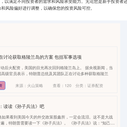
方案，以满足不同投资者的需求和风险承受能力。无论您是新手投资者
力和风险偏好进行调整，以确保您的投资风险可控。
在讨论获取格陵兰岛的方案 包括军事选项
动后火配资，美国的目光再次回到格陵兰岛上。 据央视新闻，当
国高级官员表示，特朗普总统及其团队正在讨论多种获取格陵兰
来源：火山策略
查看：
120
分类：
证券配资
资
议：读读《孙子兵法》吧
格如果看到美国今天的外交政策股鑫所，一定会流泪。这不是大战
，特朗普需要读一下《孙子兵法》。 《孙子兵法》说：“知己....