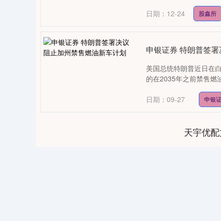
日期：12-24
股鑫所
申银证券 特朗普签署
美国总统特朗普近日在
的在2035年之前禁售燃油
0
上证指数
3940.04
164.40
2.13%
39.68
日期：09-27
申银
天宇优配