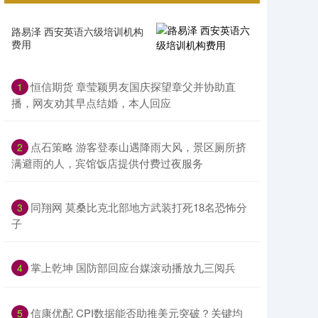
路易泽 西安英语六级培训机构
费用
恒信期货 章莹颖男友国庆探望章父并协助直
1
播，网友劝其早点结婚，本人回应
点石策略 游客登泰山遇降雨大风，景区厕所挤
2
满避雨的人，宾馆饭店提供付费过夜服务
同翔网 莫桑比克北部地方武装打死18名恐怖分
3
子
掌上乾坤 国防部回应台媒滚动播放九三阅兵
4
信康优配 CPI数据能否助推美元突破？关键均
5