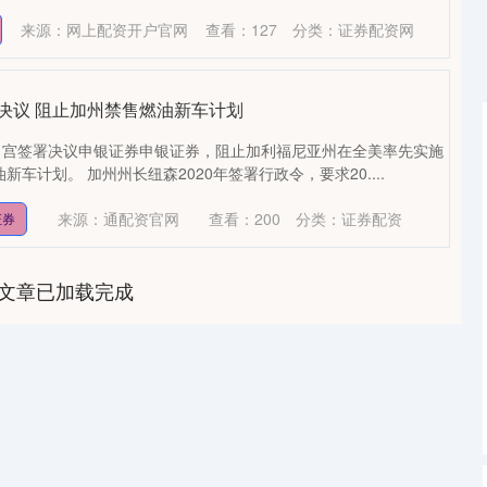
来源：网上配资开户官网
查看：
127
分类：
证券配资网
决议 阻止加州禁售燃油新车计划
白宫签署决议申银证券申银证券，阻止加利福尼亚州在全美率先实施
新车计划。 加州州长纽森2020年签署行政令，要求20....
深证成指
14311.01
1.02%
200.89
1.42%
来源：通配资官网
查看：
200
分类：
证券配资
证券
文章已加载完成