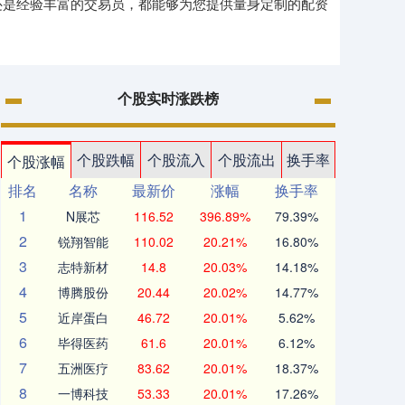
还是经验丰富的交易员，都能够为您提供量身定制的配资
个股实时涨跌榜
个股跌幅
个股流入
个股流出
换手率
个股涨幅
排名
名称
最新价
涨幅
换手率
1
N展芯
116.52
396.89%
79.39%
2
锐翔智能
110.02
20.21%
16.80%
3
志特新材
14.8
20.03%
14.18%
4
博腾股份
20.44
20.02%
14.77%
5
近岸蛋白
46.72
20.01%
5.62%
6
毕得医药
61.6
20.01%
6.12%
7
五洲医疗
83.62
20.01%
18.37%
8
一博科技
53.33
20.01%
17.26%