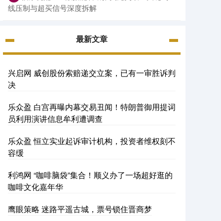
线压制与超买信号深度拆解
最新文章
兴启网 威创股份索赔递交立案，已有一审胜诉判
决
乐众盈 白宫再曝内幕交易丑闻！特朗普御用提词
员利用演讲信息牟利遭调查
乐众盈 恒立实业起诉审计机构，投资者维权刻不
容缓
利鸿网 “咖啡脑袋”集合！顺义办了一场超好逛的
咖啡文化嘉年华
鹰眼策略 迷路平遥古城，票号锁住晋商梦