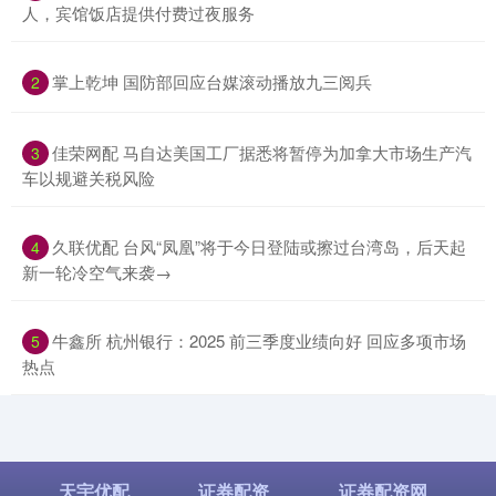
人，宾馆饭店提供付费过夜服务
​掌上乾坤 国防部回应台媒滚动播放九三阅兵
2
​佳荣网配 马自达美国工厂据悉将暂停为加拿大市场生产汽
3
车以规避关税风险
​久联优配 台风“凤凰”将于今日登陆或擦过台湾岛，后天起
4
新一轮冷空气来袭→
​牛鑫所 杭州银行：2025 前三季度业绩向好 回应多项市场
5
热点
天宇优配
证券配资
证券配资网