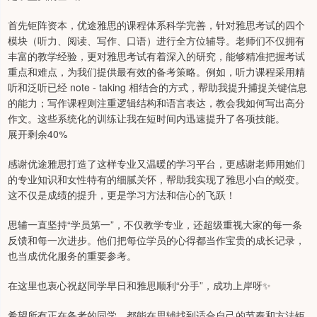
首先钜阵资本，优途雅思的课程体系科学完善，针对雅思考试的四个
模块（听力、阅读、写作、口语）进行全方位辅导。老师们不仅拥有
丰富的教学经验，更对雅思考试有着深入的研究，能够精准把握考试
重点和难点，为我们提供最有效的备考策略。例如，听力课程采用精
听和泛听已经 note - taking 相结合的方式，帮助我提升捕捉关键信息
的能力；写作课程则注重逻辑结构和语言表达，教会我如何写出高分
作文。这些系统化的训练让我在短时间内迅速提升了各项技能。
展开剩余40%
感谢优途雅思打造了这样专业又温暖的学习平台，更感谢老师用她们
的专业知识和女性特有的细腻关怀，帮助我实现了雅思小白的蜕变。
这不仅是成绩的提升，更是学习方法和信心的飞跃！
思辅一直坚持“学员第一”，不仅教学专业，还超级重视大家的每一条
反馈和每一次进步。他们把每位学员的心得都当作宝贵的成长记录，
也当成优化服务的重要参考。
在这里也衷心祝赵同学早日和雅思顺利“分手”，成功上岸呀✨
希望所有正在备考的同学，都能在思辅找到适合自己的节奏和方法钜