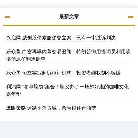
最新文章
兴启网 威创股份索赔递交立案，已有一审胜诉判决
乐众盈 白宫再曝内幕交易丑闻！特朗普御用提词员利用演
讲信息牟利遭调查
乐众盈 恒立实业起诉审计机构，投资者维权刻不容缓
利鸿网 “咖啡脑袋”集合！顺义办了一场超好逛的咖啡文化
嘉年华
鹰眼策略 迷路平遥古城，票号锁住晋商梦