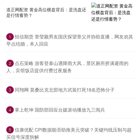
道正网配资 黄金高位横盘背后：是洗盘还
是行情蓄势？
恒信期货 章莹颖男友国庆探望章父并协助直播，网友劝其
1
早点结婚，本人回应
点石策略 游客登泰山遇降雨大风，景区厕所挤满避雨的
2
人，宾馆饭店提供付费过夜服务
同翔网 莫桑比克北部地方武装打死18名恐怖分子
3
掌上乾坤 国防部回应台媒滚动播放九三阅兵
4
信康优配 CPI数据能否助推美元突破？关键均线压制与超
5
买信号深度拆解