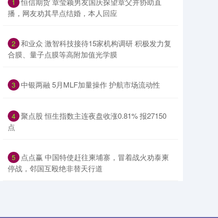
​恒信期货 章莹颖男友国庆探望章父并协助直
1
播，网友劝其早点结婚，本人回应
​和业众 激智科技接待15家机构调研 积极发力复
2
合膜、量子点膜等高附加值光学膜
​中银两融 5月MLF加量操作 护航市场流动性
3
​聚点股 恒生指数主连夜盘收涨0.81% 报27150
4
点
​点点赢 中国特使赶往柬埔寨，冒着战火劝泰柬
5
停战，邻国互殴绝非替天行道