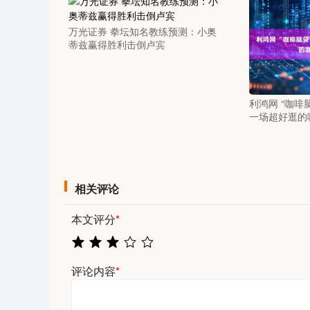
万光证券 拳坛知名教练预测：小奥
蒂兹赢得胜利击倒卢宾
利鸿网 “咖啡
一场超好逛的
相关评论
本文评分
*
评论内容
*