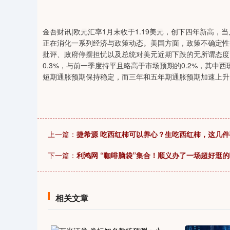
04
深证成指
14311.01
39.68
1.02%
200.89
金吾财讯|欧元汇率1月末收于1.19美元，创下四年新高，
正在消化一系列经济与政策动态。美国方面，政策不确定性
批评、政府停摆担忧以及总统对美元近期下跌的无所谓态度。
0.3%，与前一季度持平且略高于市场预期的0.2%，其
短期通胀预期保持稳定，而三年和五年期通胀预期加速上升
上一篇：
捷希源 吃西红柿可以养心？生吃西红柿，这几
下一篇：
利鸿网 “咖啡脑袋”集合！顺义办了一场超好逛
相关文章