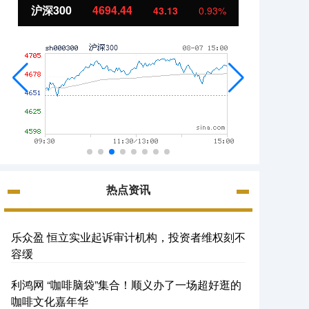
北证50
1134.24
创业
11.37
1.01%
热点资讯
乐众盈 恒立实业起诉审计机构，投资者维权刻不
容缓
利鸿网 “咖啡脑袋”集合！顺义办了一场超好逛的
咖啡文化嘉年华